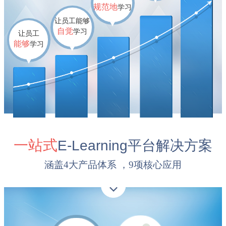
规范地
学习
让员工能够
自觉
学习
让员工
能够
学习
一站式
E-Learning
平台解决方案
涵盖4大产品体系 ，9项核心应用