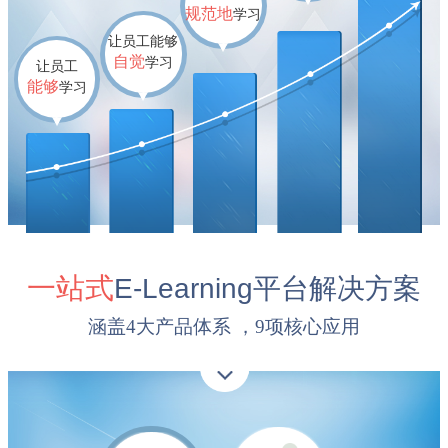
规范地
学习
让员工能够
自觉
学习
让员工
能够
学习
一站式
E-Learning
平台解决方案
涵盖4大产品体系 ，9项核心应用