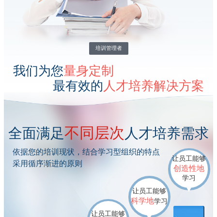
培训管理者
我们为您
量身定制
最有效的
人才培养解决方案
不同层次
全面满足
人才培养需求
依据您的培训现状，结合学习型组织的特点
让员工能够
采用循序渐进的原则
创造性地
学习
让员工能够
科学地
学习
让员工能够