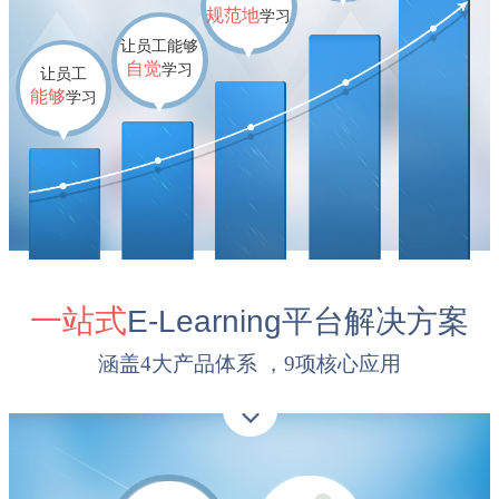
规范地
学习
让员工能够
自觉
学习
让员工
能够
学习
一站式
E-Learning
平台解决方案
涵盖4大产品体系 ，9项核心应用